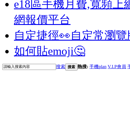
e18區手機月費,寬頻上
網報價平台
自定捷徑👀
自定常瀏覽
如何貼emoji🤔
搜索
熱搜:
手機plan
V.I.P會員
搜索