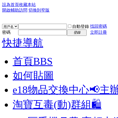
設為首頁
收藏本站
開啟輔助訪問
切換到窄版
找回密碼
自動登錄
密碼
立即註冊
登錄
快捷導航
首頁
BBS
如何貼圖
e18物品交換中心📢
主
淘寶互毒(動)群組🛍️