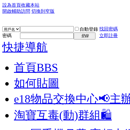
設為首頁
收藏本站
開啟輔助訪問
切換到窄版
找回密碼
自動登錄
密碼
立即註冊
登錄
快捷導航
首頁
BBS
如何貼圖
e18物品交換中心📢
主
淘寶互毒(動)群組🛍️