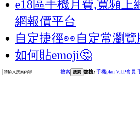
e18區手機月費,寬頻上
網報價平台
自定捷徑👀
自定常瀏覽
如何貼emoji🤔
搜索
熱搜:
手機plan
V.I.P會員
搜索