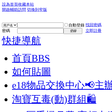
設為首頁
收藏本站
開啟輔助訪問
切換到窄版
找回密碼
自動登錄
密碼
立即註冊
登錄
快捷導航
首頁
BBS
如何貼圖
e18物品交換中心📢
主
淘寶互毒(動)群組🛍️