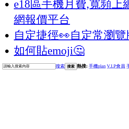
e18區手機月費,寬頻上
網報價平台
自定捷徑👀
自定常瀏覽
如何貼emoji🤔
搜索
熱搜:
手機plan
V.I.P會員
搜索