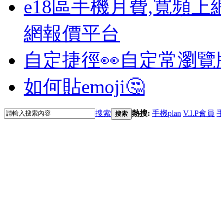
e18區手機月費,寬頻上
網報價平台
自定捷徑👀
自定常瀏覽
如何貼emoji🤔
搜索
熱搜:
手機plan
V.I.P會員
搜索