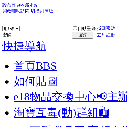
設為首頁
收藏本站
開啟輔助訪問
切換到窄版
找回密碼
自動登錄
密碼
立即註冊
登錄
快捷導航
首頁
BBS
如何貼圖
e18物品交換中心📢
主
淘寶互毒(動)群組🛍️