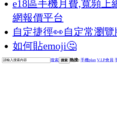
e18區手機月費,寬頻上
網報價平台
自定捷徑👀
自定常瀏覽
如何貼emoji🤔
搜索
熱搜:
手機plan
V.I.P會員
搜索