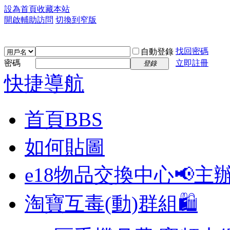
設為首頁
收藏本站
開啟輔助訪問
切換到窄版
找回密碼
自動登錄
密碼
立即註冊
登錄
快捷導航
首頁
BBS
如何貼圖
e18物品交換中心📢
主
淘寶互毒(動)群組🛍️