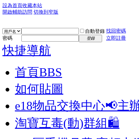
設為首頁
收藏本站
開啟輔助訪問
切換到窄版
找回密碼
自動登錄
密碼
立即註冊
登錄
快捷導航
首頁
BBS
如何貼圖
e18物品交換中心📢
主
淘寶互毒(動)群組🛍️