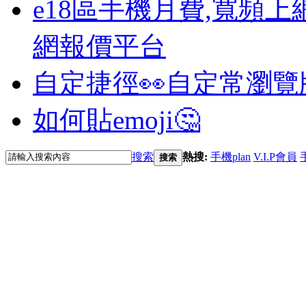
e18區手機月費,寬頻上
網報價平台
自定捷徑👀
自定常瀏覽
如何貼emoji🤔
搜索
熱搜:
手機plan
V.I.P會員
搜索