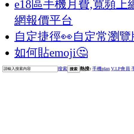
e18區手機月費,寬頻上
網報價平台
自定捷徑👀
自定常瀏覽
如何貼emoji🤔
搜索
熱搜:
手機plan
V.I.P會員
搜索