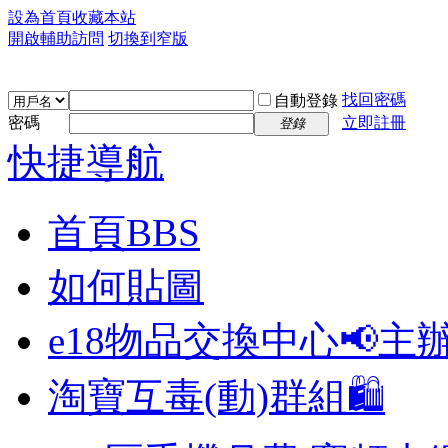
設為首頁
收藏本站
開啟輔助訪問
切換到窄版
找回密碼
自動登錄
密碼
立即註冊
登錄
快捷導航
首頁
BBS
如何貼圖
e18物品交換中心📢
主
淘寶互毒(動)群組🛍️