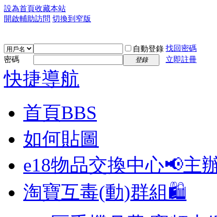
設為首頁
收藏本站
開啟輔助訪問
切換到窄版
找回密碼
自動登錄
密碼
立即註冊
登錄
快捷導航
首頁
BBS
如何貼圖
e18物品交換中心📢
主
淘寶互毒(動)群組🛍️