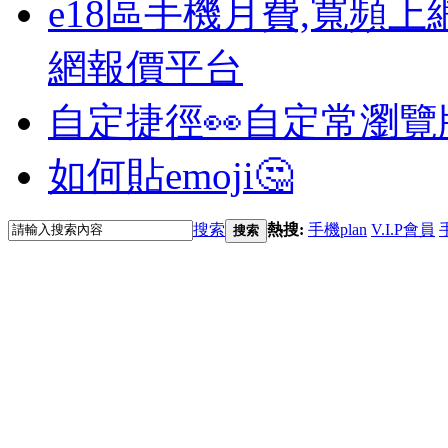
e18區手機月費,寬頻上
網報價平台
自定捷徑👀
自定常瀏覽
如何貼emoji🤔
搜索
熱搜:
手機plan
V.I.P會員
搜索