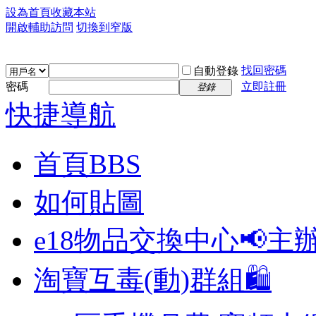
設為首頁
收藏本站
開啟輔助訪問
切換到窄版
找回密碼
自動登錄
密碼
立即註冊
登錄
快捷導航
首頁
BBS
如何貼圖
e18物品交換中心📢
主
淘寶互毒(動)群組🛍️