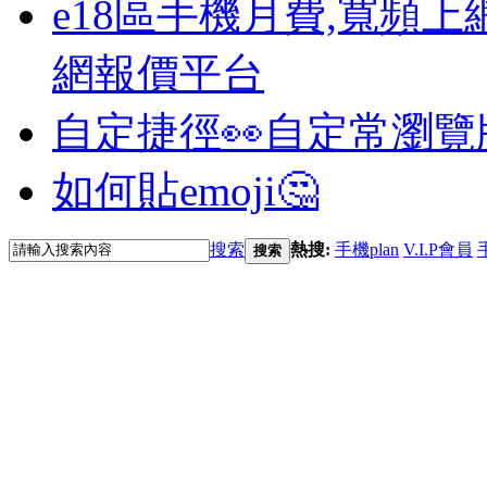
e18區手機月費,寬頻上
網報價平台
自定捷徑👀
自定常瀏覽
如何貼emoji🤔
搜索
熱搜:
手機plan
V.I.P會員
搜索