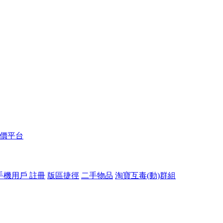
報價平台
手機用戶 註冊
版區捷徑
二手物品
淘寶互毒(動)群組