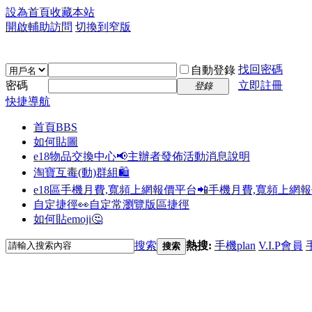
設為首頁
收藏本站
開啟輔助訪問
切換到窄版
找回密碼
自動登錄
密碼
立即註冊
登錄
快捷導航
首頁
BBS
如何貼圖
e18物品交換中心📢
主辦者發佈活動消息說明
淘寶互毒(動)群組🛍️
e18區手機月費,寬頻上網報價平台📲
手機月費,寬頻上網
自定捷徑👀
自定常瀏覽版區捷徑
如何貼emoji🤔
搜索
熱搜:
手機plan
V.I.P會員
搜索