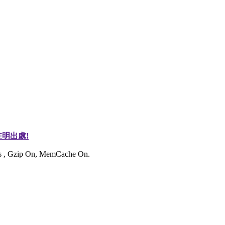
明出處!
ies , Gzip On, MemCache On.