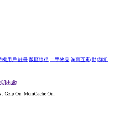
手機用戶 註冊
版區捷徑
二手物品
淘寶互毒(動)群組
明出處!
ies , Gzip On, MemCache On.