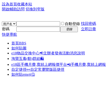
設為首頁
收藏本站
開啟輔助訪問
切換到窄版
找回密碼
自動登錄
密碼
立即註冊
登錄
快捷導航
首頁
BBS
如何貼圖
e18物品交換中心📢
主辦者發佈活動消息說明
淘寶互毒(動)群組🛍️
e18區手機月費,寬頻上網報價平台📲
手機月費,寬頻上網
自定捷徑👀
自定常瀏覽版區捷徑
如何貼emoji🤔