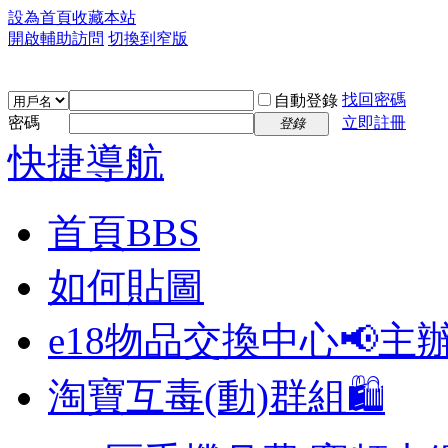
設為首頁
收藏本站
開啟輔助訪問
切換到窄版
找回密碼
自動登錄
密碼
立即註冊
登錄
快捷導航
首頁
BBS
如何貼圖
e18物品交換中心📢
主
淘寶互毒(動)群組🛍️