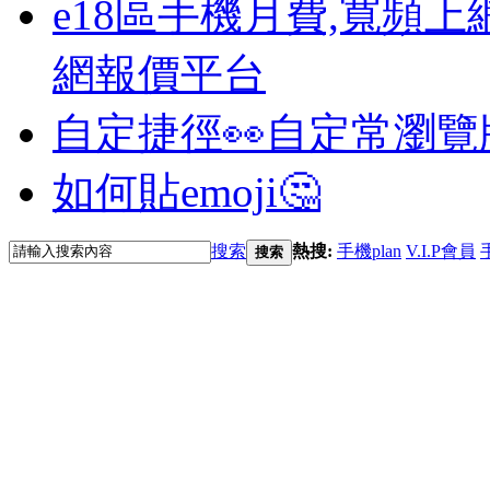
e18區手機月費,寬頻上
網報價平台
自定捷徑👀
自定常瀏覽
如何貼emoji🤔
搜索
熱搜:
手機plan
V.I.P會員
搜索