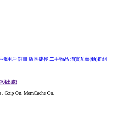
手機用戶 註冊
版區捷徑
二手物品
淘寶互毒(動)群組
明出處!
ies , Gzip On, MemCache On.