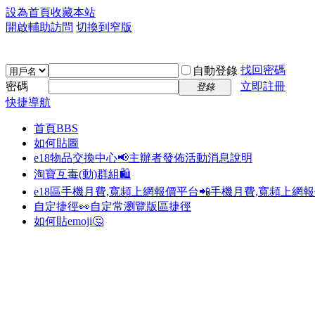
設為首頁
收藏本站
開啟輔助訪問
切換到窄版
找回密碼
自動登錄
密碼
立即註冊
登錄
快捷導航
首頁
BBS
如何貼圖
e18物品交換中心📢
主辦者發佈活動消息說明
淘寶互毒(動)群組🛍️
e18區手機月費,寬頻上網報價平台📲
手機月費,寬頻上網
自定捷徑👀
自定常瀏覽版區捷徑
如何貼emoji🤔