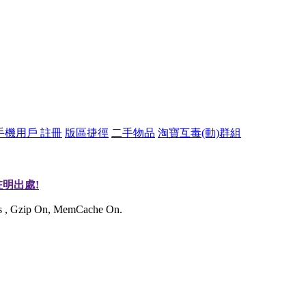
手機用戶 註冊
版區捷徑
二手物品
淘寶互毒(動)群組
明出處!
ies , Gzip On, MemCache On.