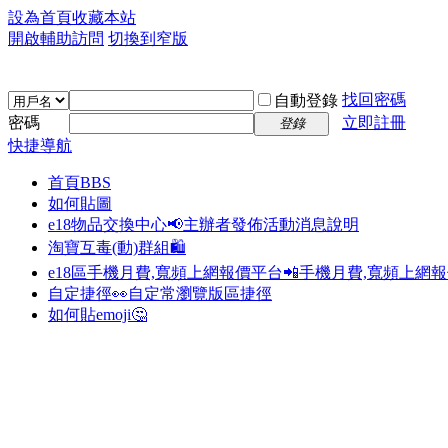
設為首頁
收藏本站
開啟輔助訪問
切換到窄版
找回密碼
自動登錄
密碼
立即註冊
登錄
快捷導航
首頁
BBS
如何貼圖
e18物品交換中心📢
主辦者發佈活動消息說明
淘寶互毒(動)群組🛍️
e18區手機月費,寬頻上網報價平台📲
手機月費,寬頻上網
自定捷徑👀
自定常瀏覽版區捷徑
如何貼emoji🤔