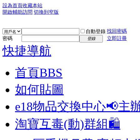
設為首頁
收藏本站
開啟輔助訪問
切換到窄版
找回密碼
自動登錄
密碼
立即註冊
登錄
快捷導航
首頁
BBS
如何貼圖
e18物品交換中心📢
主
淘寶互毒(動)群組🛍️