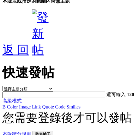
本版塊或指定的範圍內尚無主題
返 回
快速發帖
還可輸入
120
高級模式
B
Color
Image
Link
Quote
Code
Smilies
您需要登錄後才可以發帖
本版積分規則
發表帖子