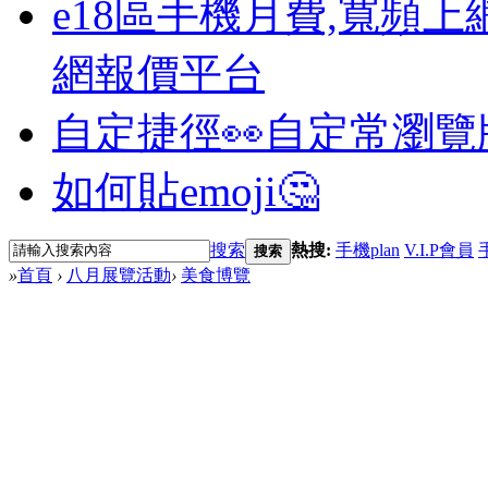
e18區手機月費,寬頻上
網報價平台
自定捷徑👀
自定常瀏覽
如何貼emoji🤔
搜索
熱搜:
手機plan
V.I.P會員
搜索
»
首頁
›
八月展覽活動
›
美食博覽