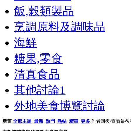
飯,榖類製品
烹調原料及調味品
海鮮
糖果,零食
清真食品
其他討論
1
外地美食博覽討論
新窗
全部主題
最新
熱門
熱帖
精華
更多
作者
回復/查看
最後