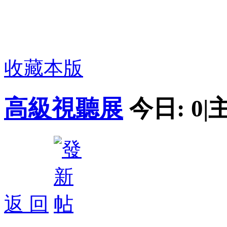
收藏本版
高級視聽展
今日:
0
|
返 回