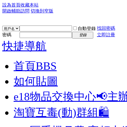
設為首頁
收藏本站
開啟輔助訪問
切換到窄版
找回密碼
自動登錄
密碼
立即註冊
登錄
快捷導航
首頁
BBS
如何貼圖
e18物品交換中心📢
主
淘寶互毒(動)群組🛍️