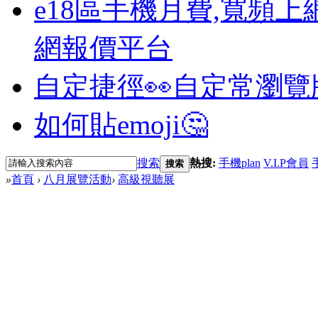
e18區手機月費,寬頻上
網報價平台
自定捷徑👀
自定常瀏覽
如何貼emoji🤔
搜索
熱搜:
手機plan
V.I.P會員
搜索
»
首頁
›
八月展覽活動
›
高級視聽展