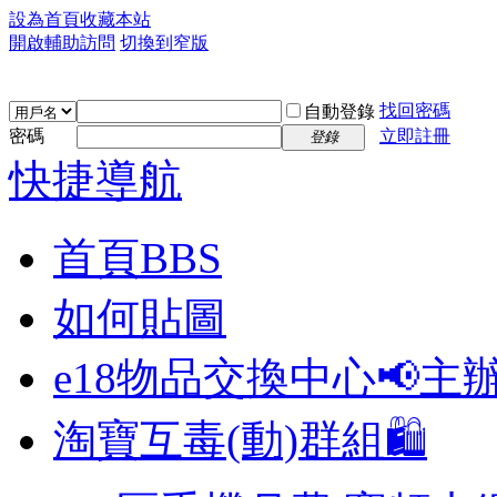
設為首頁
收藏本站
開啟輔助訪問
切換到窄版
找回密碼
自動登錄
密碼
立即註冊
登錄
快捷導航
首頁
BBS
如何貼圖
e18物品交換中心📢
主
淘寶互毒(動)群組🛍️