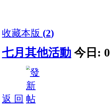
收藏本版
(
2
)
七月其他活動
今日:
0
返 回