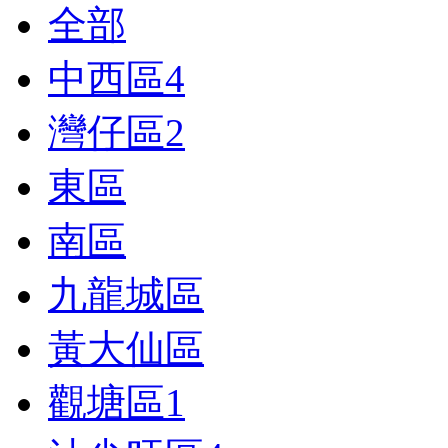
全部
中西區
4
灣仔區
2
東區
南區
九龍城區
黃大仙區
觀塘區
1