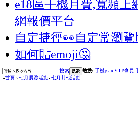
e18區手機月費,寬頻上
網報價平台
自定捷徑👀
自定常瀏覽
如何貼emoji🤔
搜索
熱搜:
手機plan
V.I.P會員
搜索
»
首頁
›
七月展覽活動
›
七月其他活動