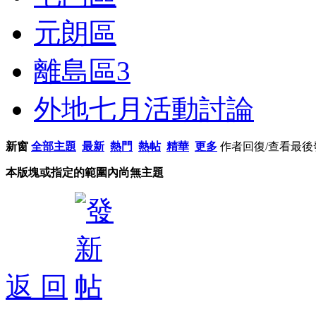
元朗區
離島區
3
外地七月活動討論
新窗
全部主題
最新
熱門
熱帖
精華
更多
作者
回復/查看
最後
本版塊或指定的範圍內尚無主題
返 回