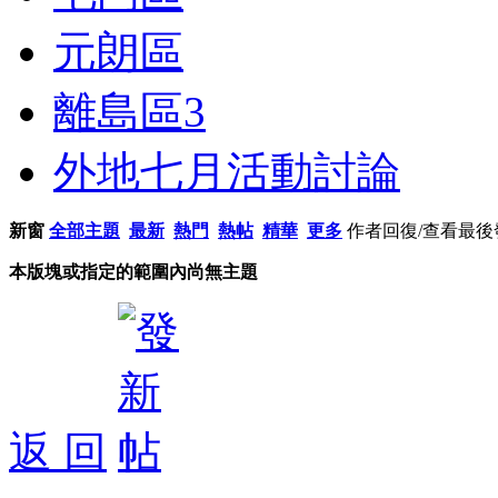
元朗區
離島區
3
外地七月活動討論
新窗
全部主題
最新
熱門
熱帖
精華
更多
作者
回復/查看
最後
本版塊或指定的範圍內尚無主題
返 回