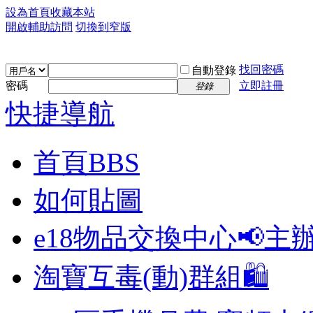
設為首頁
收藏本站
開啟輔助訪問
切換到窄版
找回密碼
自動登錄
密碼
立即註冊
登錄
快捷導航
首頁
BBS
如何貼圖
e18物品交換中心📢
主
淘寶互毒(動)群組🛍️