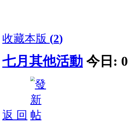
收藏本版
(
2
)
七月其他活動
今日:
0
返 回