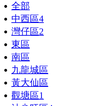
全部
中西區
4
灣仔區
2
東區
南區
九龍城區
黃大仙區
觀塘區
1