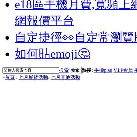
e18區手機月費,寬頻上
網報價平台
自定捷徑👀
自定常瀏覽
如何貼emoji🤔
搜索
熱搜:
手機plan
V.I.P會員
搜索
»
首頁
›
七月展覽活動
›
七月其他活動