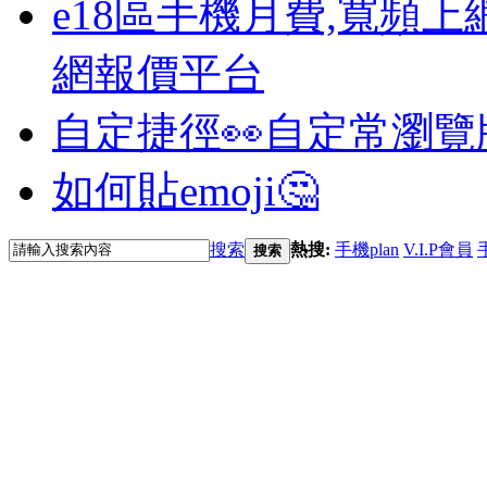
e18區手機月費,寬頻上
網報價平台
自定捷徑👀
自定常瀏覽
如何貼emoji🤔
搜索
熱搜:
手機plan
V.I.P會員
搜索