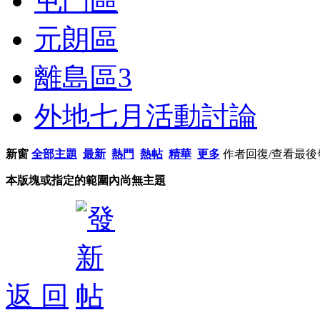
屯門區
元朗區
離島區
3
外地七月活動討論
新窗
全部主題
最新
熱門
熱帖
精華
更多
作者
回復/查看
最後
本版塊或指定的範圍內尚無主題
返 回