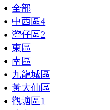
全部
中西區
4
灣仔區
2
東區
南區
九龍城區
黃大仙區
觀塘區
1