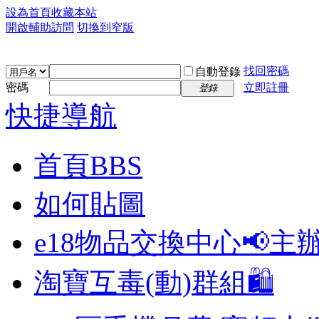
設為首頁
收藏本站
開啟輔助訪問
切換到窄版
找回密碼
自動登錄
密碼
立即註冊
登錄
快捷導航
首頁
BBS
如何貼圖
e18物品交換中心📢
主
淘寶互毒(動)群組🛍️