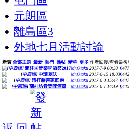
屯門區
元朗區
離島區
3
外地七月活動討論
新窗
全部主題
最新
熱門
熱帖
精華
更多
作者
回復/查看
最後
[
中西區
]
蘭桂坊音樂啤酒節2017
Mr.Otaku
2017-7-9 00:38
0
47
[
中西區
]
中環夏誌
Mr.Otaku
2017-6-15 18:03
0
44
[
中西區
]
渣打慈善家庭跑
Mr.Otaku
2017-6-3 15:47
0
44
[
中西區
]
蘭桂坊音樂啤酒節
Mr.Otaku
2017-6-1 14:19
0
44
返 回