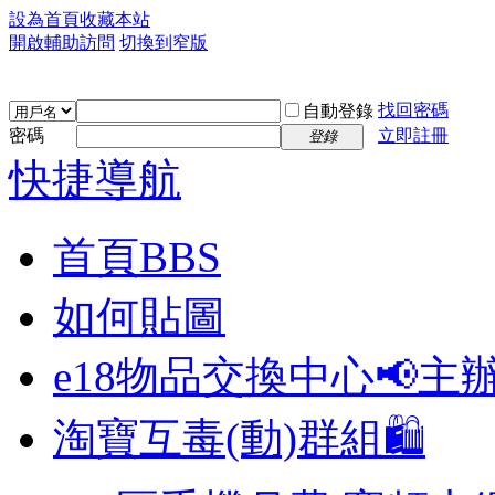
設為首頁
收藏本站
開啟輔助訪問
切換到窄版
找回密碼
自動登錄
密碼
立即註冊
登錄
快捷導航
首頁
BBS
如何貼圖
e18物品交換中心📢
主
淘寶互毒(動)群組🛍️