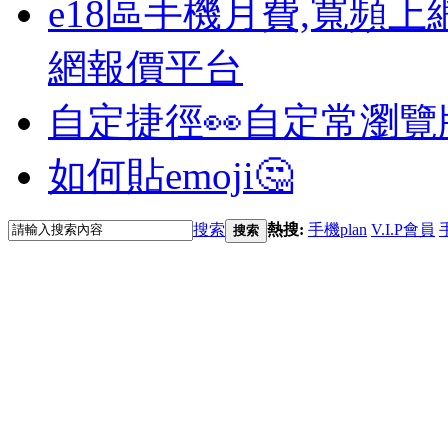
e18區手機月費,寬頻上
網報價平台
自定捷徑👀
自定常瀏覽
如何貼emoji🤔
搜索
熱搜:
手機plan
V.I.P會員
搜索