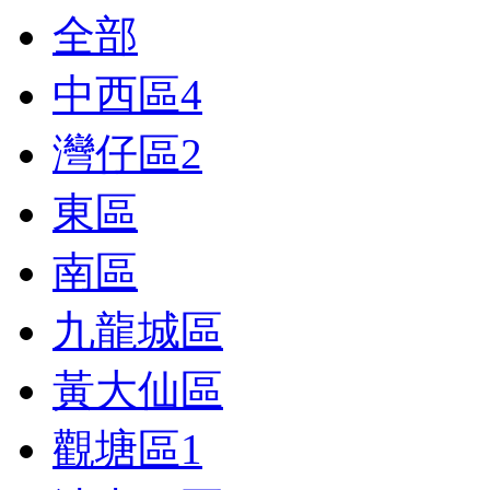
全部
中西區
4
灣仔區
2
東區
南區
九龍城區
黃大仙區
觀塘區
1