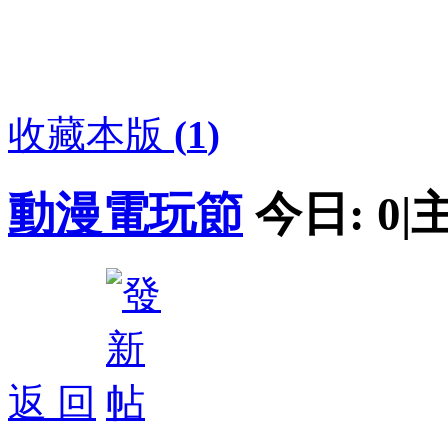
收藏本版
(
1
)
動漫電玩節
今日:
0
|
返 回