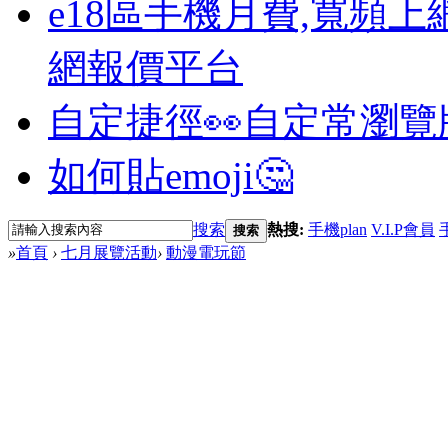
e18區手機月費,寬頻上
網報價平台
自定捷徑👀
自定常瀏覽
如何貼emoji🤔
搜索
熱搜:
手機plan
V.I.P會員
搜索
»
首頁
›
七月展覽活動
›
動漫電玩節