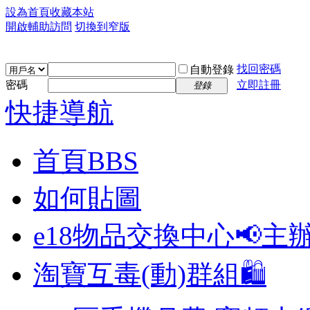
設為首頁
收藏本站
開啟輔助訪問
切換到窄版
找回密碼
自動登錄
密碼
立即註冊
登錄
快捷導航
首頁
BBS
如何貼圖
e18物品交換中心📢
主
淘寶互毒(動)群組🛍️