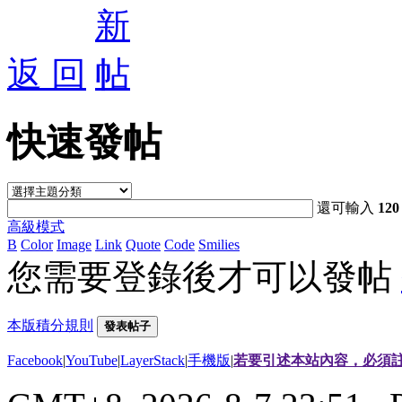
返 回
快速發帖
還可輸入
120
高級模式
B
Color
Image
Link
Quote
Code
Smilies
您需要登錄後才可以發帖
本版積分規則
發表帖子
Facebook
|
YouTube
|
LayerStack
|
手機版
|
若要引述本站內容，必須註