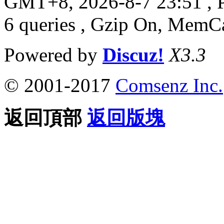
GMT+8, 2026-8-7 23:51
, 
6 queries , Gzip On, MemC
Powered by
Discuz!
X3.3
© 2001-2017
Comsenz Inc.
返回頂部
返回版塊