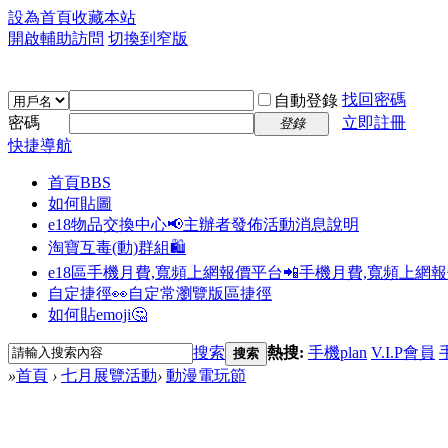
設為首頁
收藏本站
開啟輔助訪問
切換到窄版
找回密碼
自動登錄
密碼
立即註冊
登錄
快捷導航
首頁
BBS
如何貼圖
e18物品交換中心📢
主辦者發佈活動消息說明
淘寶互毒(動)群組🛍️
e18區手機月費,寬頻上網報價平台📲
手機月費,寬頻上網
自定捷徑👀
自定常瀏覽版區捷徑
如何貼emoji🤔
搜索
熱搜:
手機plan
V.I.P會員
搜索
»
首頁
›
七月展覽活動
›
動漫電玩節