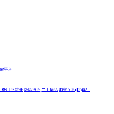
報價平台
手機用戶 註冊
版區捷徑
二手物品
淘寶互毒(動)群組