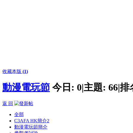
收藏本版
(
1
)
動漫電玩節
今日:
0
|
主題:
66
|
排
返 回
全部
C3AFA HK簡介
2
動漫電玩節簡介