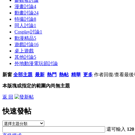
參觀者討論
漫畫討論
4
動畫討論
24
特撮討論
8
同人討論
1
Cosplay討論
1
動漫精品
5
遊戲討論
16
桌上遊戲
其他討論
5
外地動漫電玩節討論
新窗
全部主題
最新
熱門
熱帖
精華
更多
作者
回復/查看
最後
本版塊或指定的範圍內尚無主題
返 回
快速發帖
還可輸入
120