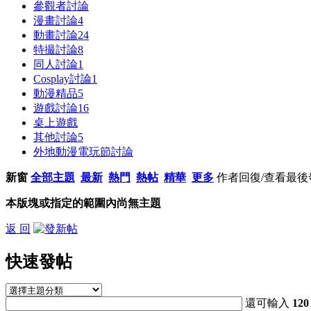
參觀者討論
漫畫討論
4
動畫討論
24
特撮討論
8
同人討論
1
Cosplay討論
1
動漫精品
5
遊戲討論
16
桌上遊戲
其他討論
5
外地動漫電玩節討論
新窗
全部主題
最新
熱門
熱帖
精華
更多
作者
回復/查看
最後
本版塊或指定的範圍內尚無主題
返 回
快速發帖
還可輸入
120