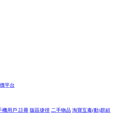
報價平台
手機用戶 註冊
版區捷徑
二手物品
淘寶互毒(動)群組