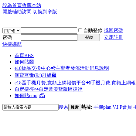
設為首頁
收藏本站
開啟輔助訪問
切換到窄版
找回密碼
自動登錄
密碼
立即註冊
登錄
快捷導航
首頁
BBS
如何貼圖
e18物品交換中心📢
主辦者發佈活動消息說明
淘寶互毒(動)群組🛍️
e18區手機月費,寬頻上網報價平台📲
手機月費,寬頻上網
自定捷徑👀
自定常瀏覽版區捷徑
如何貼emoji🤔
搜索
熱搜:
手機plan
V.I.P會員
搜索