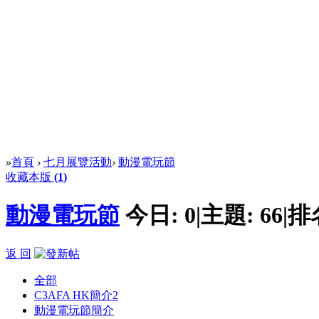
»
首頁
›
七月展覽活動
›
動漫電玩節
收藏本版
(
1
)
動漫電玩節
今日:
0
|
主題:
66
|
排
返 回
全部
C3AFA HK簡介
2
動漫電玩節簡介