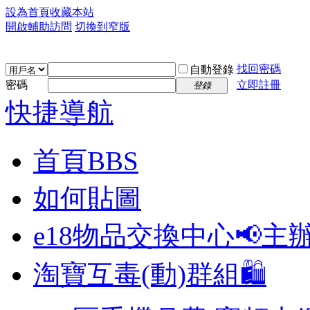
設為首頁
收藏本站
開啟輔助訪問
切換到窄版
找回密碼
自動登錄
密碼
立即註冊
登錄
快捷導航
首頁
BBS
如何貼圖
e18物品交換中心📢
主
淘寶互毒(動)群組🛍️