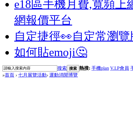
e18區手機月費,寬頻上
網報價平台
自定捷徑👀
自定常瀏覽
如何貼emoji🤔
搜索
熱搜:
手機plan
V.I.P會員
搜索
»
首頁
›
七月展覽活動
›
運動消閒博覽