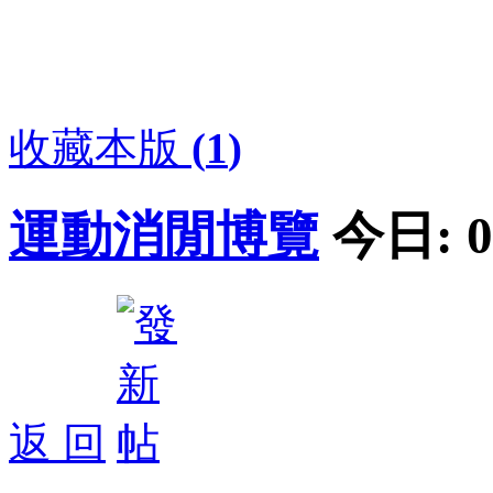
收藏本版
(
1
)
運動消閒博覽
今日:
0
返 回