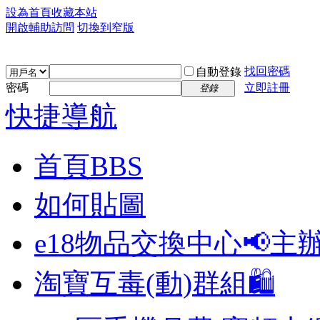
設為首頁
收藏本站
開啟輔助訪問
切換到窄版
找回密碼
自動登錄
密碼
立即註冊
登錄
快捷導航
首頁
BBS
如何貼圖
e18物品交換中心📢
主
淘寶互毒(動)群組🛍️