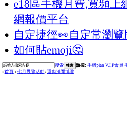
e18區手機月費,寬頻上
網報價平台
自定捷徑👀
自定常瀏覽
如何貼emoji🤔
搜索
熱搜:
手機plan
V.I.P會員
搜索
»
首頁
›
七月展覽活動
›
運動消閒博覽