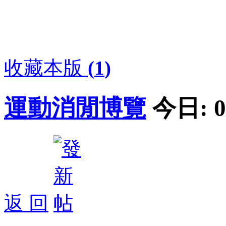
收藏本版
(
1
)
運動消閒博覽
今日:
0
返 回