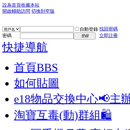
設為首頁
收藏本站
開啟輔助訪問
切換到窄版
找回密碼
自動登錄
密碼
立即註冊
登錄
快捷導航
首頁
BBS
如何貼圖
e18物品交換中心📢
主
淘寶互毒(動)群組🛍️