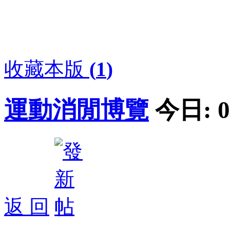
收藏本版
(
1
)
運動消閒博覽
今日:
0
返 回