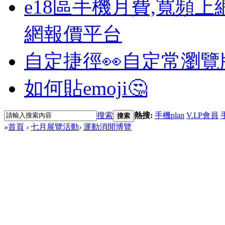
e18區手機月費,寬頻上
網報價平台
自定捷徑👀
自定常瀏覽
如何貼emoji🤔
搜索
熱搜:
手機plan
V.I.P會員
搜索
»
首頁
›
七月展覽活動
›
運動消閒博覽