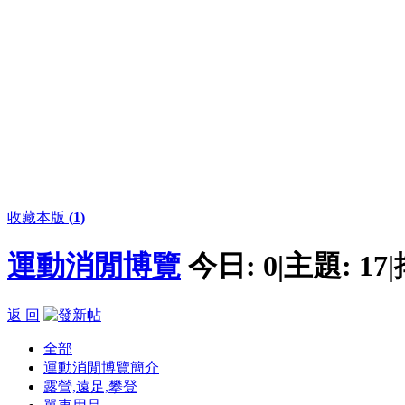
收藏本版
(
1
)
運動消閒博覽
今日:
0
|
主題:
17
|
返 回
全部
運動消閒博覽簡介
露營,遠足,攀登