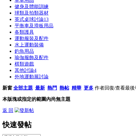
單車用品
健身及體能訓練
球類及拍類器材
英式桌球討論
13
平衡車及滑板用品
各類護具
運動服裝及配件
水上運動裝備
釣魚用品
瑜伽服飾及配件
棋類遊戲
其他討論
4
外地運動展討論
新窗
全部主題
最新
熱門
熱帖
精華
更多
作者
回復/查看
最後
本版塊或指定的範圍內尚無主題
返 回
快速發帖