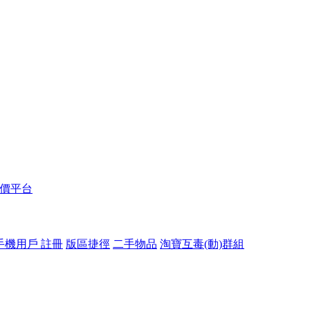
報價平台
手機用戶 註冊
版區捷徑
二手物品
淘寶互毒(動)群組