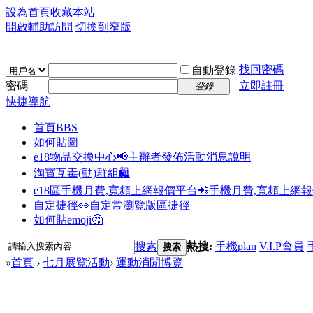
設為首頁
收藏本站
開啟輔助訪問
切換到窄版
找回密碼
自動登錄
密碼
立即註冊
登錄
快捷導航
首頁
BBS
如何貼圖
e18物品交換中心📢
主辦者發佈活動消息說明
淘寶互毒(動)群組🛍️
e18區手機月費,寬頻上網報價平台📲
手機月費,寬頻上網
自定捷徑👀
自定常瀏覽版區捷徑
如何貼emoji🤔
搜索
熱搜:
手機plan
V.I.P會員
搜索
»
首頁
›
七月展覽活動
›
運動消閒博覽