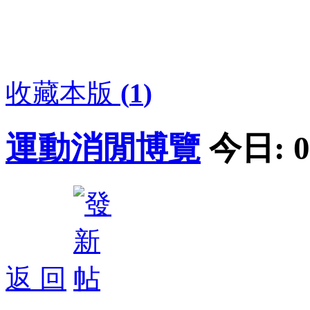
收藏本版
(
1
)
運動消閒博覽
今日:
0
返 回