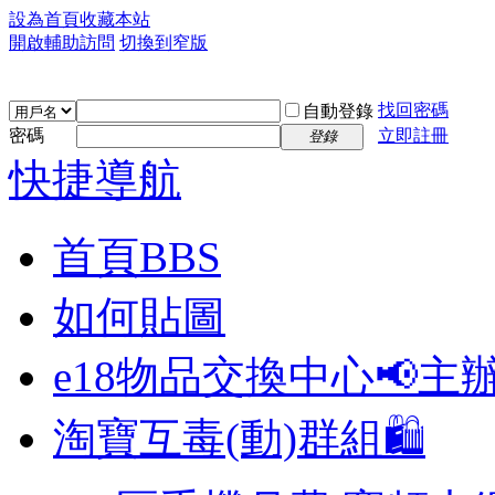
設為首頁
收藏本站
開啟輔助訪問
切換到窄版
找回密碼
自動登錄
密碼
立即註冊
登錄
快捷導航
首頁
BBS
如何貼圖
e18物品交換中心📢
主
淘寶互毒(動)群組🛍️