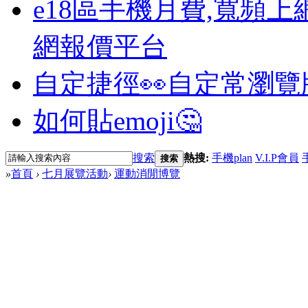
e18區手機月費,寬頻上
網報價平台
自定捷徑👀
自定常瀏覽
如何貼emoji🤔
搜索
熱搜:
手機plan
V.I.P會員
搜索
»
首頁
›
七月展覽活動
›
運動消閒博覽