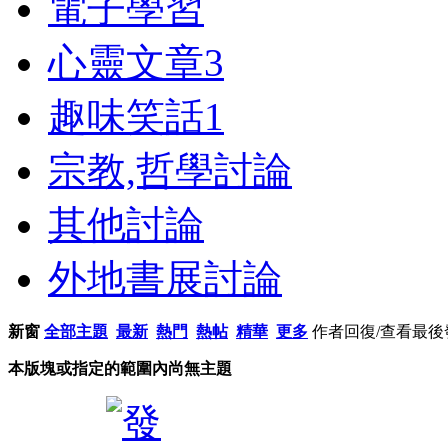
電子學習
心靈文章
3
趣味笑話
1
宗教,哲學討論
其他討論
外地書展討論
新窗
全部主題
最新
熱門
熱帖
精華
更多
作者
回復/查看
最後
本版塊或指定的範圍內尚無主題