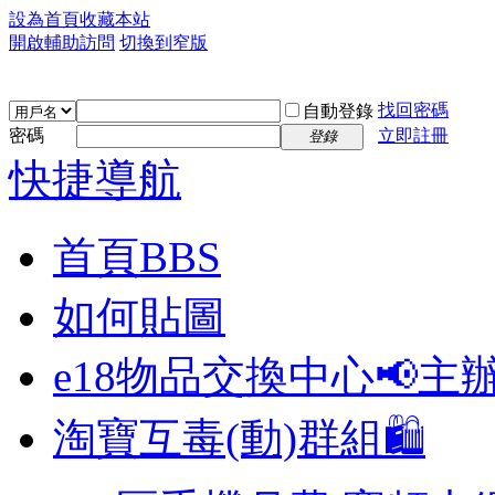
設為首頁
收藏本站
開啟輔助訪問
切換到窄版
找回密碼
自動登錄
密碼
立即註冊
登錄
快捷導航
首頁
BBS
如何貼圖
e18物品交換中心📢
主
淘寶互毒(動)群組🛍️