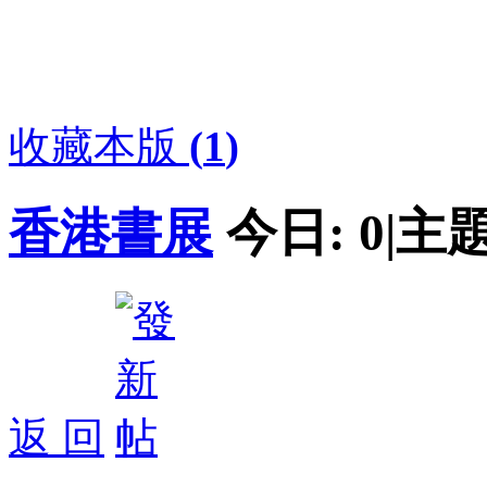
收藏本版
(
1
)
香港書展
今日:
0
|
主題
返 回