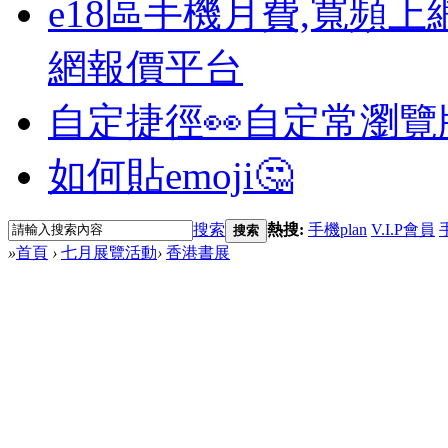
e18區手機月費,寬頻上
網報價平台
自定捷徑👀
自定常瀏覽
如何貼emoji🤔
搜索
熱搜:
手機plan
V.I.P會員
搜索
»
首頁
›
七月展覽活動
›
香港書展