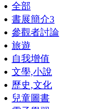
全部
書展簡介
3
參觀者討論
旅遊
自我增值
文學,小說
歷史,文化
兒童圖書