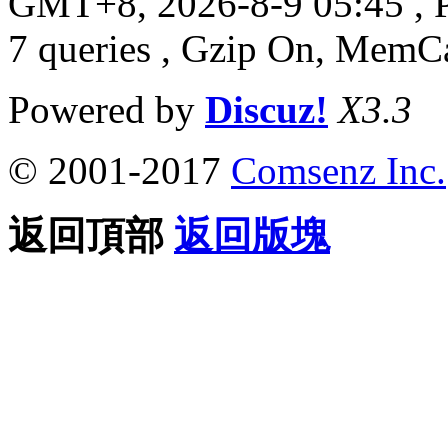
GMT+8, 2026-8-9 05:45
, 
7 queries , Gzip On, MemC
Powered by
Discuz!
X3.3
© 2001-2017
Comsenz Inc.
返回頂部
返回版塊