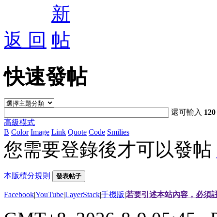
返 回
快速發帖
還可輸入
120
高級模式
B
Color
Image
Link
Quote
Code
Smilies
您需要登錄後才可以發帖
本版積分規則
發表帖子
Facebook
|
YouTube
|
LayerStack
|
手機版
|
若要引述本站內容，必須註