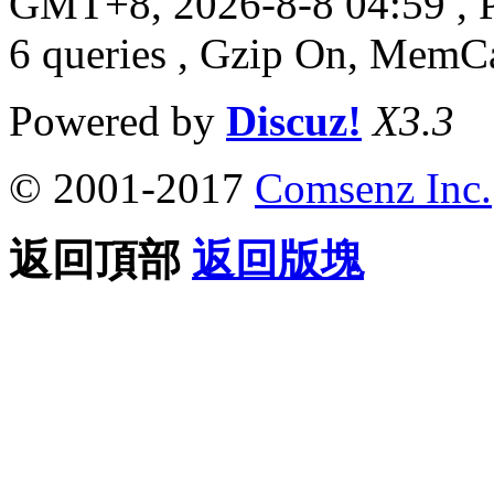
GMT+8, 2026-8-8 04:59
, 
6 queries , Gzip On, MemC
Powered by
Discuz!
X3.3
© 2001-2017
Comsenz Inc.
返回頂部
返回版塊