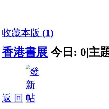
收藏本版
(
1
)
香港書展
今日:
0
|
主題
返 回