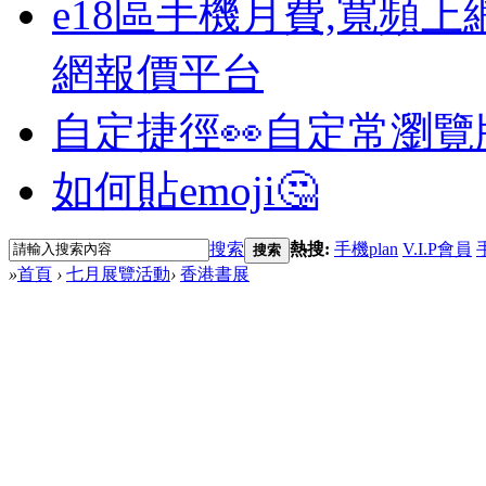
e18區手機月費,寬頻上
網報價平台
自定捷徑👀
自定常瀏覽
如何貼emoji🤔
搜索
熱搜:
手機plan
V.I.P會員
搜索
»
首頁
›
七月展覽活動
›
香港書展