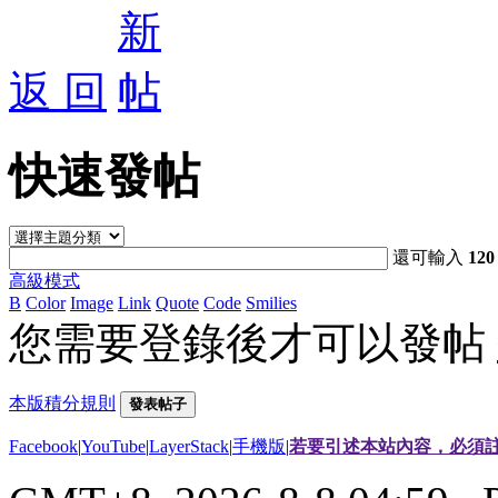
返 回
快速發帖
還可輸入
120
高級模式
B
Color
Image
Link
Quote
Code
Smilies
您需要登錄後才可以發帖
本版積分規則
發表帖子
Facebook
|
YouTube
|
LayerStack
|
手機版
|
若要引述本站內容，必須註