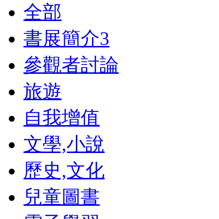
全部
書展簡介
3
參觀者討論
旅遊
自我增值
文學,小說
歷史,文化
兒童圖書