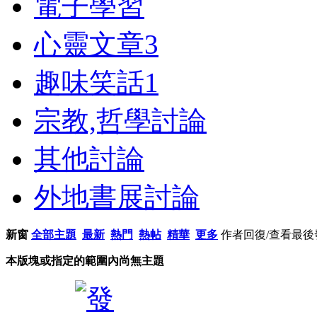
電子學習
心靈文章
3
趣味笑話
1
宗教,哲學討論
其他討論
外地書展討論
新窗
全部主題
最新
熱門
熱帖
精華
更多
作者
回復/查看
最後
本版塊或指定的範圍內尚無主題