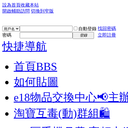
設為首頁
收藏本站
開啟輔助訪問
切換到窄版
找回密碼
自動登錄
密碼
立即註冊
登錄
快捷導航
首頁
BBS
如何貼圖
e18物品交換中心📢
主
淘寶互毒(動)群組🛍️