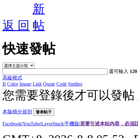
返 回
快速發帖
還可輸入
120
高級模式
B
Color
Image
Link
Quote
Code
Smilies
您需要登錄後才可以發帖
本版積分規則
發表帖子
Facebook
|
YouTube
|
LayerStack
|
手機版
|
若要引述本站內容，必須註