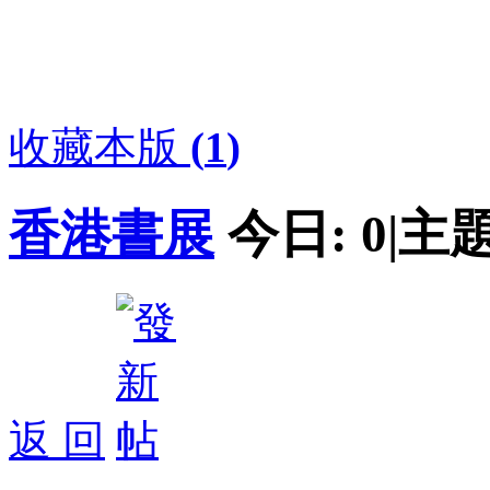
收藏本版
(
1
)
香港書展
今日:
0
|
主題
返 回