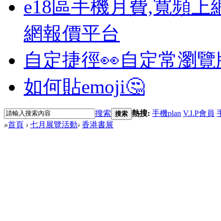
e18區手機月費,寬頻上
網報價平台
自定捷徑👀
自定常瀏覽
如何貼emoji🤔
搜索
熱搜:
手機plan
V.I.P會員
搜索
»
首頁
›
七月展覽活動
›
香港書展