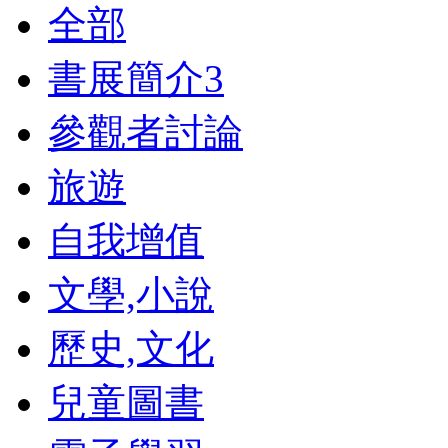
全部
書展簡介
3
參觀者討論
旅遊
自我增值
文學,小說
歷史,文化
兒童圖書