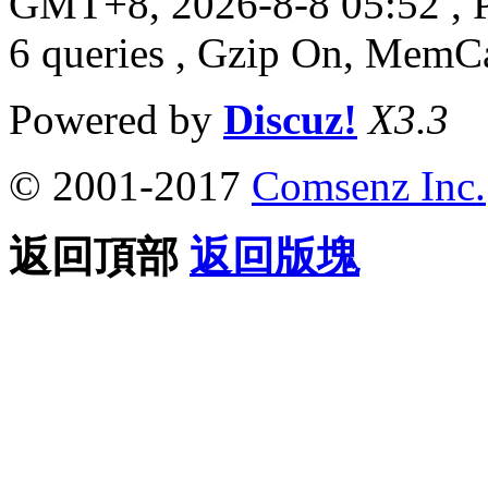
GMT+8, 2026-8-8 05:52
, 
6 queries , Gzip On, MemC
Powered by
Discuz!
X3.3
© 2001-2017
Comsenz Inc.
返回頂部
返回版塊