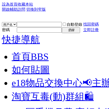
設為首頁
收藏本站
開啟輔助訪問
切換到窄版
找回密碼
自動登錄
密碼
立即註冊
登錄
快捷導航
首頁
BBS
如何貼圖
e18物品交換中心📢
主
淘寶互毒(動)群組🛍️