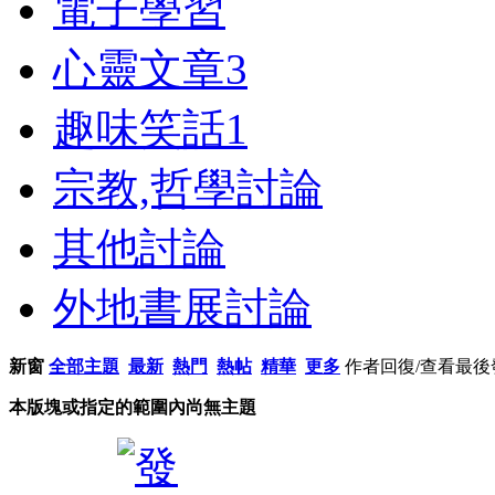
電子學習
心靈文章
3
趣味笑話
1
宗教,哲學討論
其他討論
外地書展討論
新窗
全部主題
最新
熱門
熱帖
精華
更多
作者
回復/查看
最後
本版塊或指定的範圍內尚無主題