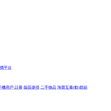
報價平台
手機用戶 註冊
版區捷徑
二手物品
淘寶互毒(動)群組