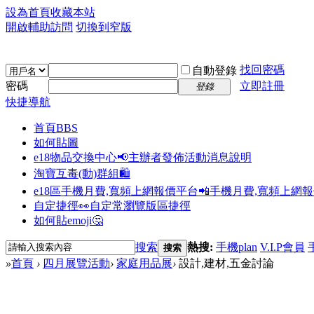
設為首頁
收藏本站
開啟輔助訪問
切換到窄版
找回密碼
自動登錄
密碼
立即註冊
登錄
快捷導航
首頁
BBS
如何貼圖
e18物品交換中心📢
主辦者發佈活動消息說明
淘寶互毒(動)群組🛍️
e18區手機月費,寬頻上網報價平台📲
手機月費,寬頻上網
自定捷徑👀
自定常瀏覽版區捷徑
如何貼emoji🤔
搜索
熱搜:
手機plan
V.I.P會員
搜索
»
首頁
›
四月展覽活動
›
家庭用品展
›
設計,建材,五金討論