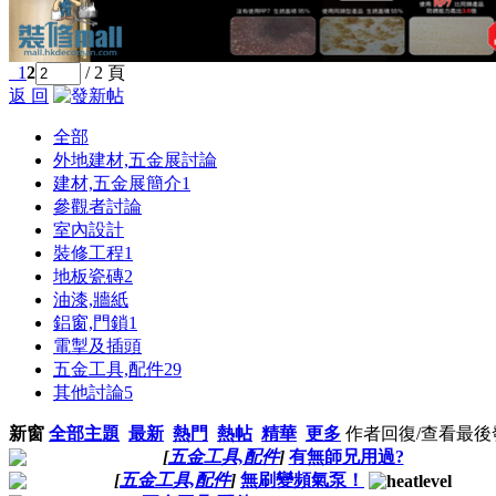
1
2
/ 2 頁
返 回
全部
外地建材,五金展討論
建材,五金展簡介
1
參觀者討論
室內設計
裝修工程
1
地板瓷磚
2
油漆,牆紙
鋁窗,門鎖
1
電掣及插頭
五金工具,配件
29
其他討論
5
新窗
全部主題
最新
熱門
熱帖
精華
更多
作者
回復/查看
最後
[
五金工具,配件
]
有無師兄用過?
[
五金工具,配件
]
無刷變頻氣泵！