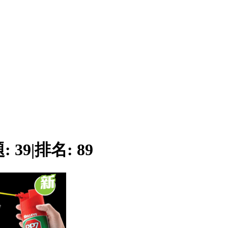
題:
39
|
排名:
89