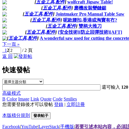
[
五金工具,配件
]
wolfcraft Jigsaw Table!
[
五金工具,配件
]
磨機改裝變鏈鋸
[
五金工具,配件
]
Jointmaker Pro Manual Table Saw
[
五金工具,配件
]
呢款腰扣,香港或淘寶有冇?
[
五金工具,配件
]
雙柄大推刀
[
五金工具,配件
]
[安全技術][防止回彈技術][AFT]
[
五金工具,配件
]
A wonderful saw used for cutting the concrete
下一頁 »
1
2
/ 2 頁
返 回
快速發帖
還可輸入
120
高級模式
B
Color
Image
Link
Quote
Code
Smilies
您需要登錄後才可以發帖
登錄
|
立即註冊
本版積分規則
發表帖子
Facebook
|
YouTube
|
LayerStack
|
手機版
|
若要引述本站內容，必須註