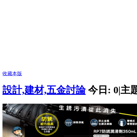
收藏本版
設計,建材,五金討論
今日:
0
|
主