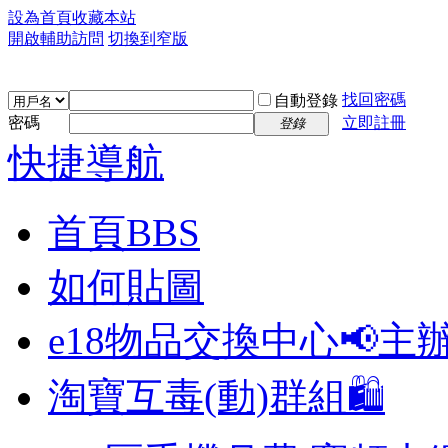
設為首頁
收藏本站
開啟輔助訪問
切換到窄版
找回密碼
自動登錄
密碼
立即註冊
登錄
快捷導航
首頁
BBS
如何貼圖
e18物品交換中心📢
主
淘寶互毒(動)群組🛍️