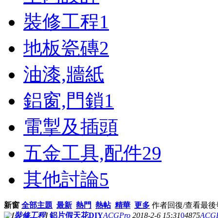
裝修工程
1
地板瓷磚
2
油漆,牆紙
鋁窗,門鎖
1
電掣及插頭
五金工具,配件
29
其他討論
5
新窗
全部主題
最新
熱門
熱帖
精華
更多
作者
回復/查看
最後
[
裝修工程
]
鋁片假天花DIY
ACGPro
2018-2-6 15:31
0
4875
ACG