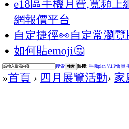
e18區手機月費,寬頻上
網報價平台
自定捷徑👀
自定常瀏覽
如何貼emoji🤔
搜索
熱搜:
手機plan
V.I.P會員
搜索
»
首頁
›
四月展覽活動
›
家