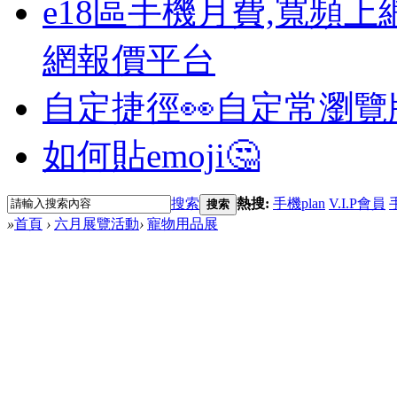
e18區手機月費,寬頻上
網報價平台
自定捷徑👀
自定常瀏覽
如何貼emoji🤔
搜索
熱搜:
手機plan
V.I.P會員
搜索
»
首頁
›
六月展覽活動
›
寵物用品展