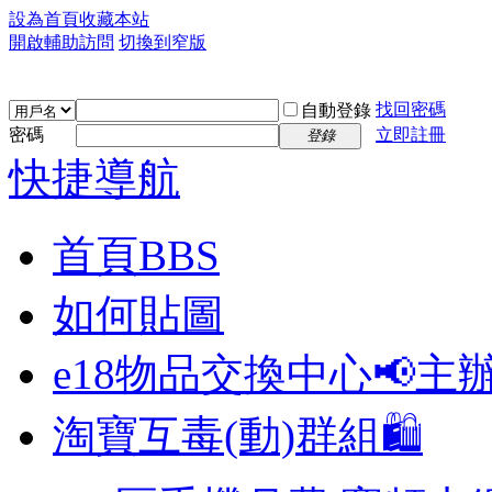
設為首頁
收藏本站
開啟輔助訪問
切換到窄版
找回密碼
自動登錄
密碼
立即註冊
登錄
快捷導航
首頁
BBS
如何貼圖
e18物品交換中心📢
主
淘寶互毒(動)群組🛍️