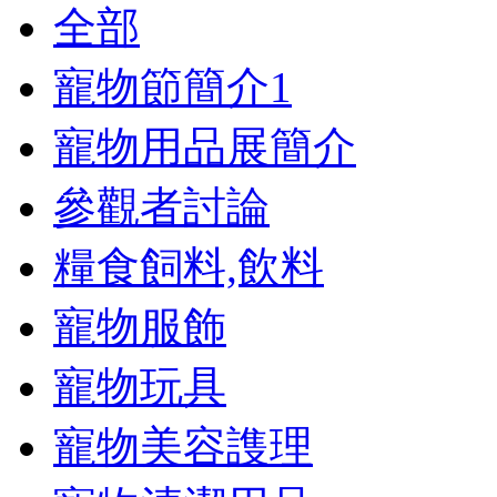
全部
寵物節簡介
1
寵物用品展簡介
參觀者討論
糧食飼料,飲料
寵物服飾
寵物玩具
寵物美容謢理