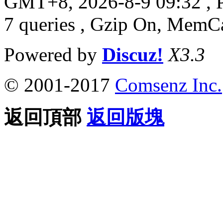
GMT+8, 2026-8-9 09:32
, 
7 queries , Gzip On, MemC
Powered by
Discuz!
X3.3
© 2001-2017
Comsenz Inc.
返回頂部
返回版塊