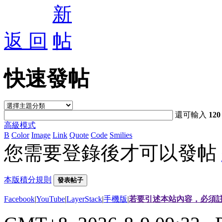
返 回
快速發帖
還可輸入
120
高級模式
B
Color
Image
Link
Quote
Code
Smilies
您需要登錄後才可以發帖
本版積分規則
發表帖子
Facebook
|
YouTube
|
LayerStack
|
手機版
|
若要引述本站內容，必須註