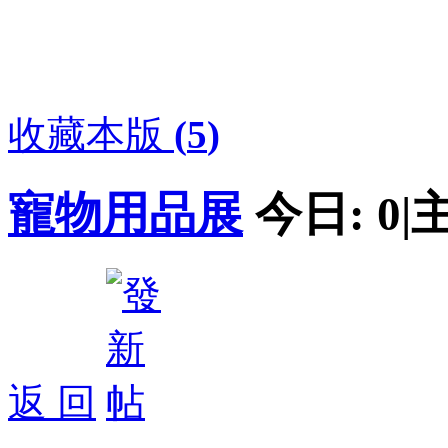
收藏本版
(
5
)
寵物用品展
今日:
0
|
返 回