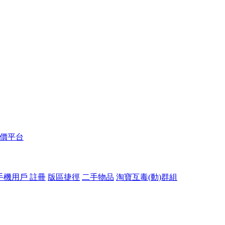
報價平台
手機用戶 註冊
版區捷徑
二手物品
淘寶互毒(動)群組