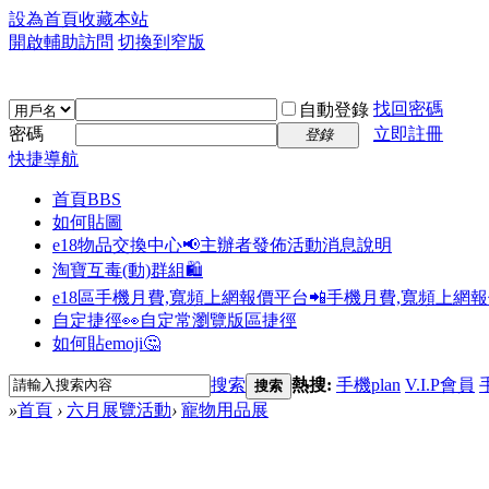
設為首頁
收藏本站
開啟輔助訪問
切換到窄版
找回密碼
自動登錄
密碼
立即註冊
登錄
快捷導航
首頁
BBS
如何貼圖
e18物品交換中心📢
主辦者發佈活動消息說明
淘寶互毒(動)群組🛍️
e18區手機月費,寬頻上網報價平台📲
手機月費,寬頻上網
自定捷徑👀
自定常瀏覽版區捷徑
如何貼emoji🤔
搜索
熱搜:
手機plan
V.I.P會員
搜索
»
首頁
›
六月展覽活動
›
寵物用品展