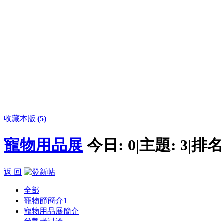
收藏本版
(
5
)
寵物用品展
今日:
0
|
主題:
3
|
排名
返 回
全部
寵物節簡介
1
寵物用品展簡介