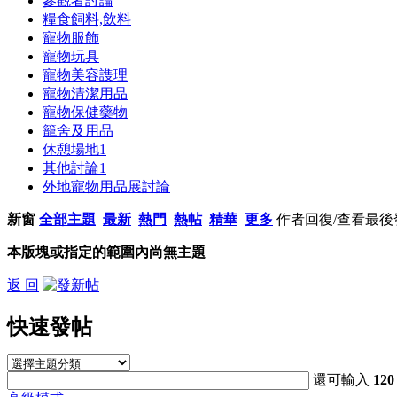
參觀者討論
糧食飼料,飲料
寵物服飾
寵物玩具
寵物美容謢理
寵物清潔用品
寵物保健藥物
籠舍及用品
休憩場地
1
其他討論
1
外地寵物用品展討論
新窗
全部主題
最新
熱門
熱帖
精華
更多
作者
回復/查看
最後
本版塊或指定的範圍內尚無主題
返 回
快速發帖
還可輸入
120