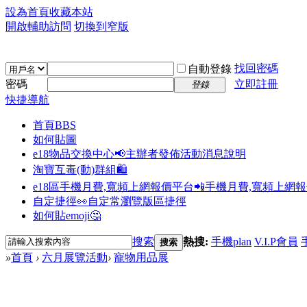
設為首頁
收藏本站
開啟輔助訪問
切換到窄版
找回密碼
自動登錄
密碼
立即註冊
登錄
快捷導航
首頁
BBS
如何貼圖
e18物品交換中心📢
主辦者發佈活動消息說明
淘寶互毒(動)群組🛍️
e18區手機月費,寬頻上網報價平台📲
手機月費,寬頻上網
自定捷徑👀
自定常瀏覽版區捷徑
如何貼emoji🤔
搜索
熱搜:
手機plan
V.I.P會員
搜索
»
首頁
›
六月展覽活動
›
寵物用品展