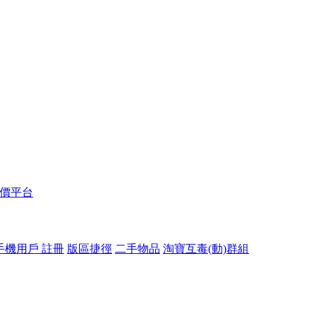
報價平台
手機用戶 註冊
版區捷徑
二手物品
淘寶互毒(動)群組