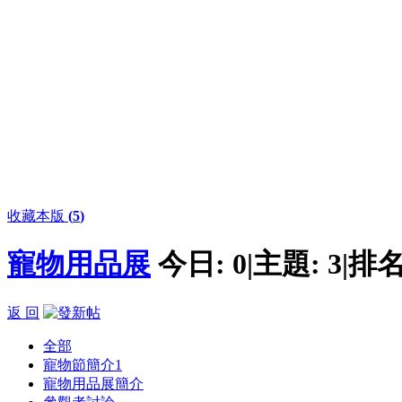
收藏本版
(
5
)
寵物用品展
今日:
0
|
主題:
3
|
排名
返 回
全部
寵物節簡介
1
寵物用品展簡介