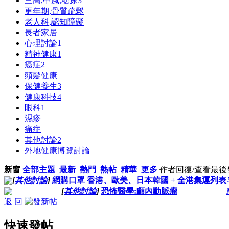
三高,中風,糖尿
3
更年期,骨質疏鬆
老人科,認知障礙
長者家居
心理討論
1
精神健康
1
癌症
2
頭髮健康
保健養生
3
健康科技
4
眼科
1
濕疹
痛症
其他討論
2
外地健康博覽討論
新窗
全部主題
最新
熱門
熱帖
精華
更多
作者
回復/查看
最後
[
其他討論
]
網購口罩 香港、歐美、日本韓國 + 全港集運列表
[
其他討論
]
恐怖醫學:顱內動脈瘤
返 回
快速發帖