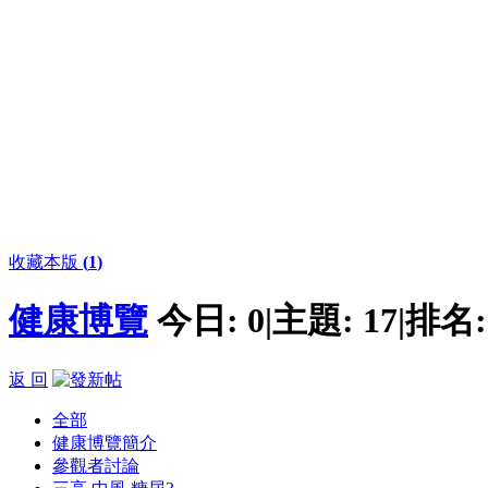
收藏本版
(
1
)
健康博覽
今日:
0
|
主題:
17
|
排名
返 回
全部
健康博覽簡介
參觀者討論