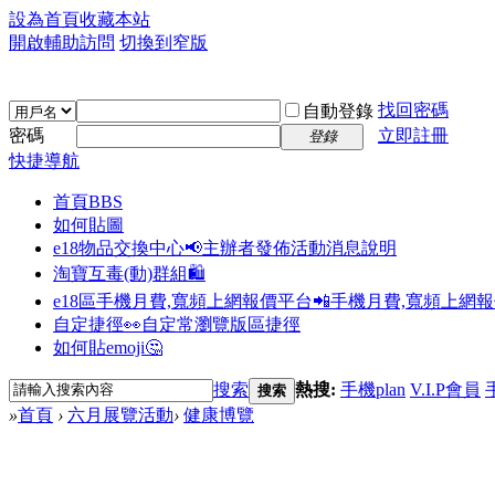
設為首頁
收藏本站
開啟輔助訪問
切換到窄版
找回密碼
自動登錄
密碼
立即註冊
登錄
快捷導航
首頁
BBS
如何貼圖
e18物品交換中心📢
主辦者發佈活動消息說明
淘寶互毒(動)群組🛍️
e18區手機月費,寬頻上網報價平台📲
手機月費,寬頻上網
自定捷徑👀
自定常瀏覽版區捷徑
如何貼emoji🤔
搜索
熱搜:
手機plan
V.I.P會員
搜索
»
首頁
›
六月展覽活動
›
健康博覽