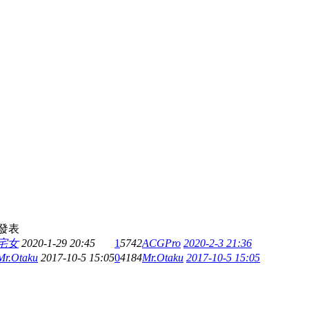
發表
宅女
2020-1-29 20:45
1
5742
ACGPro
2020-2-3 21:36
Mr.Otaku
2017-10-5 15:05
0
4184
Mr.Otaku
2017-10-5 15:05