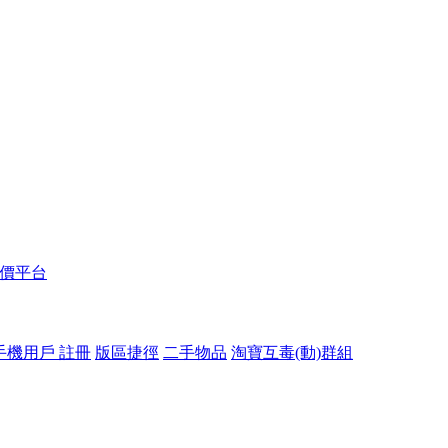
報價平台
手機用戶 註冊
版區捷徑
二手物品
淘寶互毒(動)群組