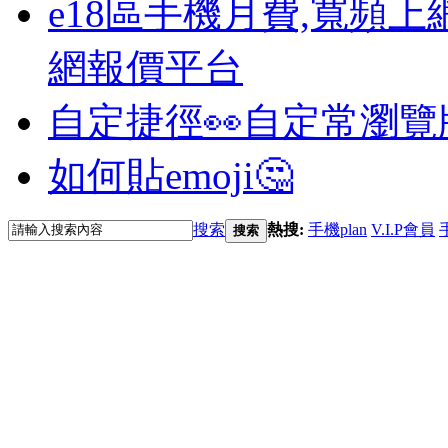
e18區手機月費,寬頻上
網報價平台
自定捷徑👀
自定常瀏覽
如何貼emoji🤔
搜索
熱搜:
手機plan
V.I.P會員
搜索