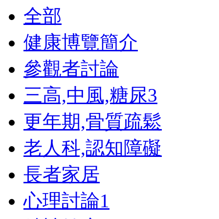
全部
健康博覽簡介
參觀者討論
三高,中風,糖尿
3
更年期,骨質疏鬆
老人科,認知障礙
長者家居
心理討論
1