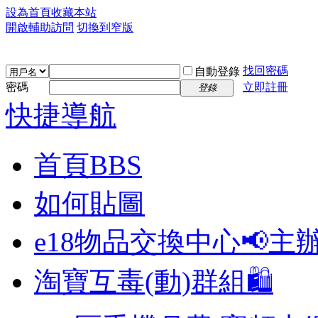
設為首頁
收藏本站
開啟輔助訪問
切換到窄版
找回密碼
自動登錄
密碼
立即註冊
登錄
快捷導航
首頁
BBS
如何貼圖
e18物品交換中心📢
主
淘寶互毒(動)群組🛍️