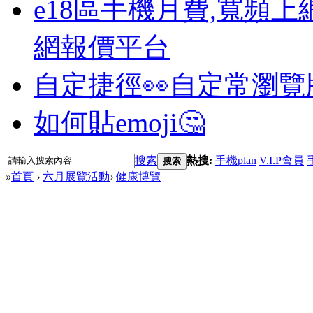
e18區手機月費,寬頻上
網報價平台
自定捷徑👀
自定常瀏覽
如何貼emoji🤔
搜索
熱搜:
手機plan
V.I.P會員
搜索
»
首頁
›
六月展覽活動
›
健康博覽