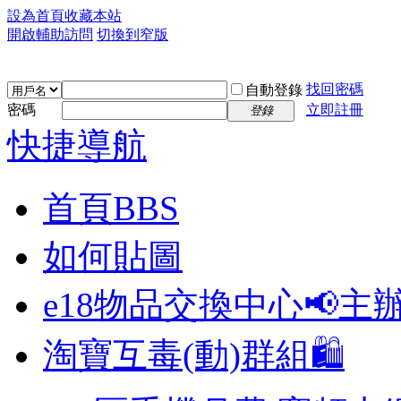
設為首頁
收藏本站
開啟輔助訪問
切換到窄版
找回密碼
自動登錄
密碼
立即註冊
登錄
快捷導航
首頁
BBS
如何貼圖
e18物品交換中心📢
主
淘寶互毒(動)群組🛍️