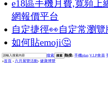
e18區手機月費,寬頻上
網報價平台
自定捷徑👀
自定常瀏覽
如何貼emoji🤔
搜索
熱搜:
手機plan
V.I.P會員
搜索
»
首頁
›
六月展覽活動
›
健康博覽