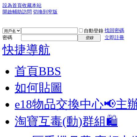
設為首頁
收藏本站
開啟輔助訪問
切換到窄版
找回密碼
自動登錄
密碼
立即註冊
登錄
快捷導航
首頁
BBS
如何貼圖
e18物品交換中心📢
主
淘寶互毒(動)群組🛍️