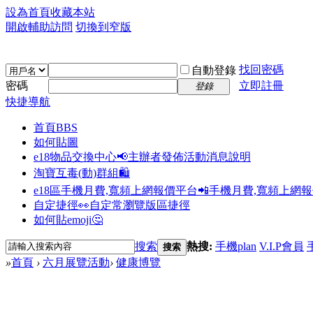
設為首頁
收藏本站
開啟輔助訪問
切換到窄版
找回密碼
自動登錄
密碼
立即註冊
登錄
快捷導航
首頁
BBS
如何貼圖
e18物品交換中心📢
主辦者發佈活動消息說明
淘寶互毒(動)群組🛍️
e18區手機月費,寬頻上網報價平台📲
手機月費,寬頻上網
自定捷徑👀
自定常瀏覽版區捷徑
如何貼emoji🤔
搜索
熱搜:
手機plan
V.I.P會員
搜索
»
首頁
›
六月展覽活動
›
健康博覽