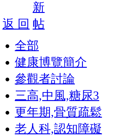
返 回
全部
健康博覽簡介
參觀者討論
三高,中風,糖尿
3
更年期,骨質疏鬆
老人科,認知障礙