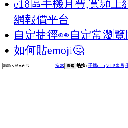
e18區手機月費,寬頻上
網報價平台
自定捷徑👀
自定常瀏覽
如何貼emoji🤔
搜索
熱搜:
手機plan
V.I.P會員
搜索