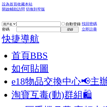
設為首頁
收藏本站
開啟輔助訪問
切換到窄版
找回密碼
自動登錄
密碼
立即註冊
登錄
快捷導航
首頁
BBS
如何貼圖
e18物品交換中心📢
主
淘寶互毒(動)群組🛍️