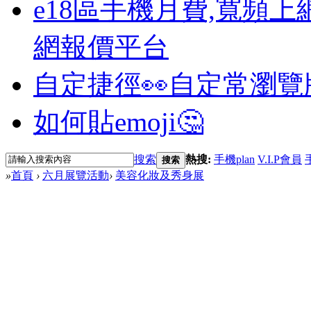
e18區手機月費,寬頻上
網報價平台
自定捷徑👀
自定常瀏覽
如何貼emoji🤔
搜索
熱搜:
手機plan
V.I.P會員
搜索
»
首頁
›
六月展覽活動
›
美容化妝及秀身展