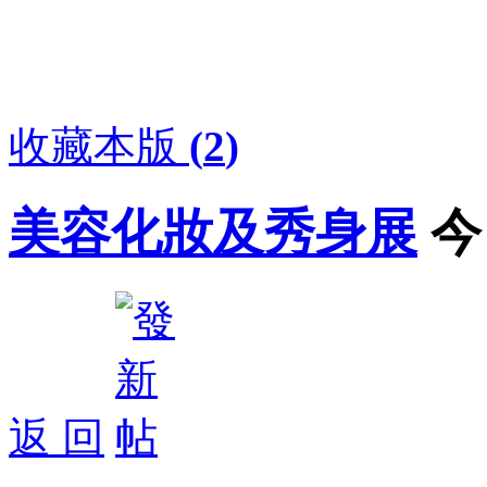
收藏本版
(
2
)
美容化妝及秀身展
今
返 回