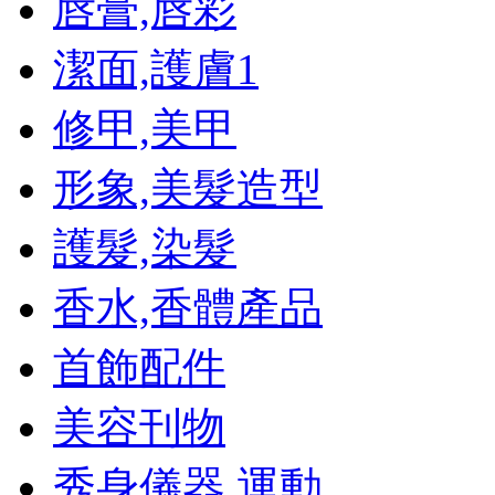
唇膏,唇彩
潔面,護膚
1
修甲,美甲
形象,美髮造型
護髮,染髮
香水,香體產品
首飾配件
美容刊物
秀身儀器,運動