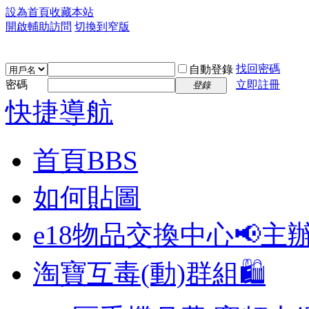
設為首頁
收藏本站
開啟輔助訪問
切換到窄版
找回密碼
自動登錄
密碼
立即註冊
登錄
快捷導航
首頁
BBS
如何貼圖
e18物品交換中心📢
主
淘寶互毒(動)群組🛍️