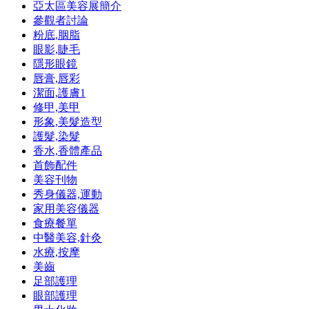
亞太區美容展簡介
參觀者討論
粉底,胭脂
眼影,睫毛
隱形眼鏡
唇膏,唇彩
潔面,護膚
1
修甲,美甲
形象,美髮造型
護髮,染髮
香水,香體產品
首飾配件
美容刊物
秀身儀器,運動
家用美容儀器
食療餐單
中醫美容,針灸
水療,按摩
美齒
足部護理
眼部護理