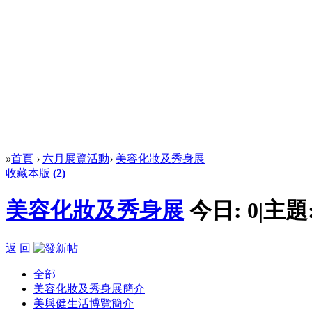
»
首頁
›
六月展覽活動
›
美容化妝及秀身展
收藏本版
(
2
)
美容化妝及秀身展
今日:
0
|
主題
返 回
全部
美容化妝及秀身展簡介
美與健生活博覽簡介