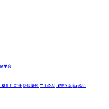
報價平台
手機用戶 註冊
版區捷徑
二手物品
淘寶互毒(動)群組