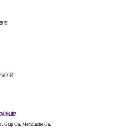
發表
個字符
明出處!
ies , Gzip On, MemCache On.