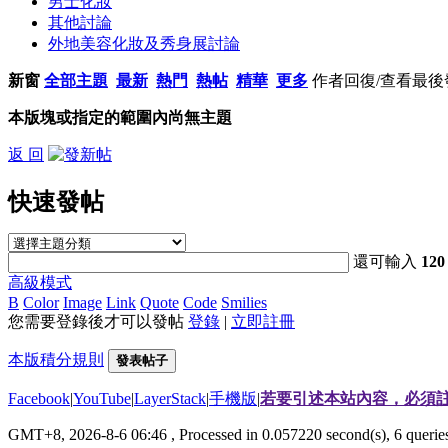
男士化妝
其他討論
外地美容化妝及秀身展討論
新窗
全部主題
最新
熱門
熱帖
精華
更多
作者
回復/查看
最後
本版塊或指定的範圍內尚無主題
返 回
快速發帖
還可輸入
120
高級模式
B
Color
Image
Link
Quote
Code
Smilies
您需要登錄後才可以發帖
登錄
|
立即註冊
本版積分規則
發表帖子
Facebook
|
YouTube
|
LayerStack
|
手機版
|
若要引述本站內容，必須註
GMT+8, 2026-8-6 06:46
, Processed in 0.057220 second(s), 6 quer