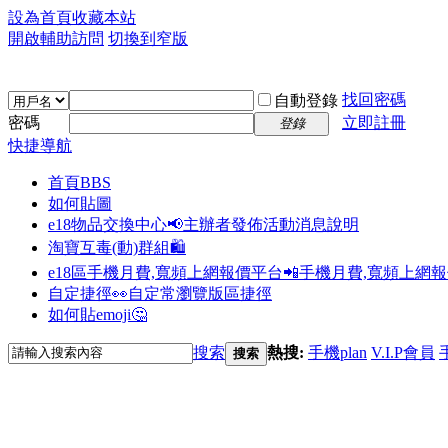
設為首頁
收藏本站
開啟輔助訪問
切換到窄版
找回密碼
自動登錄
密碼
立即註冊
登錄
快捷導航
首頁
BBS
如何貼圖
e18物品交換中心📢
主辦者發佈活動消息說明
淘寶互毒(動)群組🛍️
e18區手機月費,寬頻上網報價平台📲
手機月費,寬頻上網
自定捷徑👀
自定常瀏覽版區捷徑
如何貼emoji🤔
搜索
熱搜:
手機plan
V.I.P會員
搜索