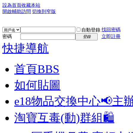
設為首頁
收藏本站
開啟輔助訪問
切換到窄版
找回密碼
自動登錄
密碼
立即註冊
登錄
快捷導航
首頁
BBS
如何貼圖
e18物品交換中心📢
主
淘寶互毒(動)群組🛍️