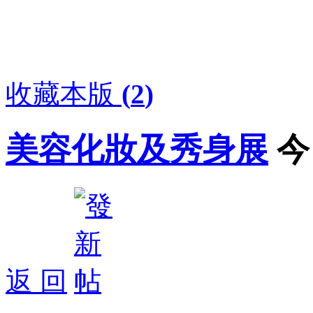
收藏本版
(
2
)
美容化妝及秀身展
今
返 回