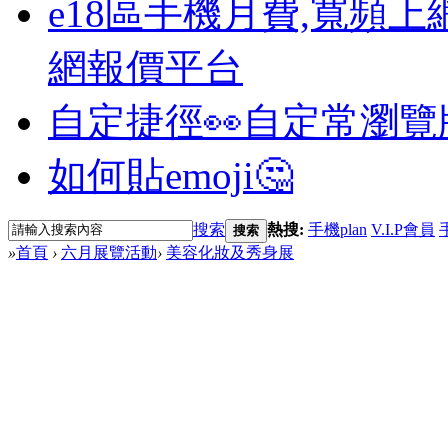
e18區手機月費,寬頻上
網報價平台
自定捷徑👀
自定常瀏覽
如何貼emoji🤔
搜索
熱搜:
手機plan
V.I.P會員
搜索
»
首頁
›
六月展覽活動
›
美容化妝及秀身展