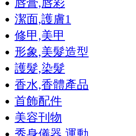
唇膏,唇彩
潔面,護膚
1
修甲,美甲
形象,美髮造型
護髮,染髮
香水,香體產品
首飾配件
美容刊物
秀身儀器,運動