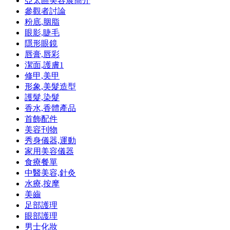
亞太區美容展簡介
參觀者討論
粉底,胭脂
眼影,睫毛
隱形眼鏡
唇膏,唇彩
潔面,護膚
1
修甲,美甲
形象,美髮造型
護髮,染髮
香水,香體產品
首飾配件
美容刊物
秀身儀器,運動
家用美容儀器
食療餐單
中醫美容,針灸
水療,按摩
美齒
足部護理
眼部護理
男士化妝