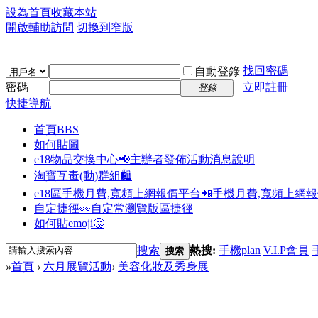
設為首頁
收藏本站
開啟輔助訪問
切換到窄版
找回密碼
自動登錄
密碼
立即註冊
登錄
快捷導航
首頁
BBS
如何貼圖
e18物品交換中心📢
主辦者發佈活動消息說明
淘寶互毒(動)群組🛍️
e18區手機月費,寬頻上網報價平台📲
手機月費,寬頻上網
自定捷徑👀
自定常瀏覽版區捷徑
如何貼emoji🤔
搜索
熱搜:
手機plan
V.I.P會員
搜索
»
首頁
›
六月展覽活動
›
美容化妝及秀身展