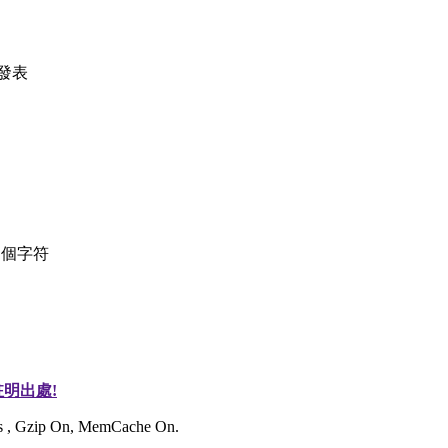
發表
個字符
明出處!
ies , Gzip On, MemCache On.