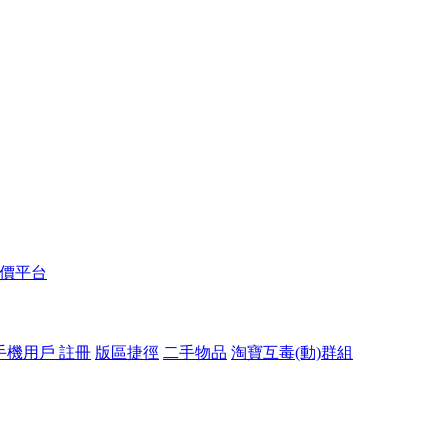
報價平台
手機用戶 註冊
版區捷徑
二手物品
淘寶互毒(動)群組