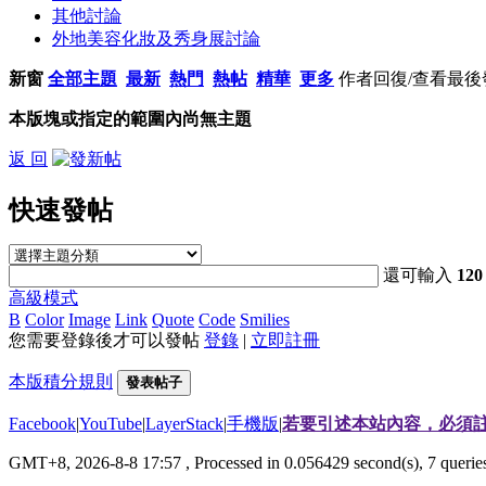
其他討論
外地美容化妝及秀身展討論
新窗
全部主題
最新
熱門
熱帖
精華
更多
作者
回復/查看
最後
本版塊或指定的範圍內尚無主題
返 回
快速發帖
還可輸入
120
高級模式
B
Color
Image
Link
Quote
Code
Smilies
您需要登錄後才可以發帖
登錄
|
立即註冊
本版積分規則
發表帖子
Facebook
|
YouTube
|
LayerStack
|
手機版
|
若要引述本站內容，必須註
GMT+8, 2026-8-8 17:57
, Processed in 0.056429 second(s), 7 quer