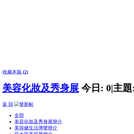
收藏本版
(
2
)
美容化妝及秀身展
今日:
0
|
主題
返 回
全部
美容化妝及秀身展簡介
美與健生活博覽簡介