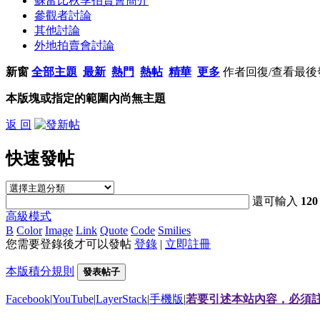
蘇富比秋季拍賣會簡介
參觀者討論
其他討論
外地拍賣會討論
新窗
全部主題
最新
熱門
熱帖
精華
更多
作者
回復/查看
最後
本版塊或指定的範圍內尚無主題
返 回
快速發帖
還可輸入
120
高級模式
B
Color
Image
Link
Quote
Code
Smilies
您需要登錄後才可以發帖
登錄
|
立即註冊
本版積分規則
發表帖子
Facebook
|
YouTube
|
LayerStack
|
手機版
|
若要引述本站內容，必須註