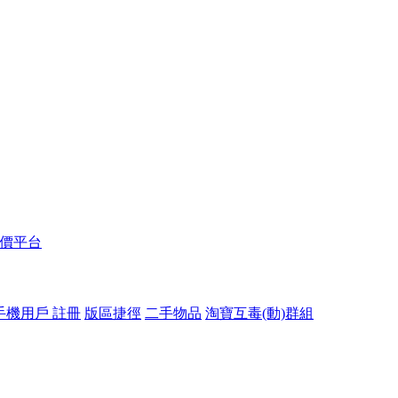
報價平台
手機用戶 註冊
版區捷徑
二手物品
淘寶互毒(動)群組