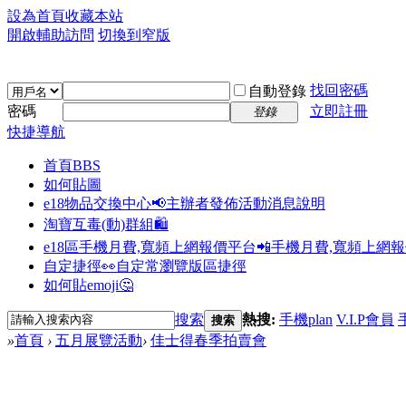
設為首頁
收藏本站
開啟輔助訪問
切換到窄版
找回密碼
自動登錄
密碼
立即註冊
登錄
快捷導航
首頁
BBS
如何貼圖
e18物品交換中心📢
主辦者發佈活動消息說明
淘寶互毒(動)群組🛍️
e18區手機月費,寬頻上網報價平台📲
手機月費,寬頻上網
自定捷徑👀
自定常瀏覽版區捷徑
如何貼emoji🤔
搜索
熱搜:
手機plan
V.I.P會員
搜索
»
首頁
›
五月展覽活動
›
佳士得春季拍賣會