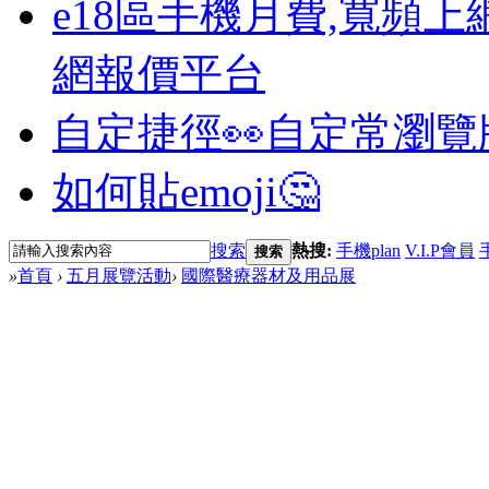
e18區手機月費,寬頻上
網報價平台
自定捷徑👀
自定常瀏覽
如何貼emoji🤔
搜索
熱搜:
手機plan
V.I.P會員
搜索
»
首頁
›
五月展覽活動
›
國際醫療器材及用品展