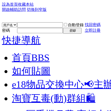
設為首頁
收藏本站
開啟輔助訪問
切換到窄版
找回密碼
自動登錄
密碼
立即註冊
登錄
快捷導航
首頁
BBS
如何貼圖
e18物品交換中心📢
主
淘寶互毒(動)群組🛍️