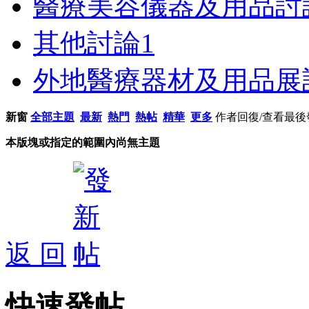
醫療美容儀器及用品討
其他討論
1
外地醫療器材及用品展
新窗
全部主題
最新
熱門
熱帖
精華
更多
作者
回復/查看
最後
本版塊或指定的範圍內尚無主題
返 回
快速發帖