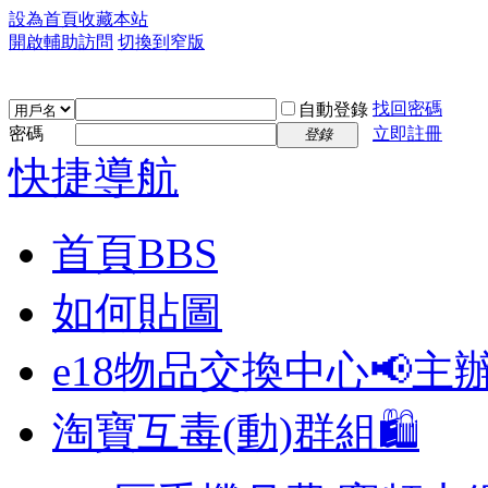
設為首頁
收藏本站
開啟輔助訪問
切換到窄版
找回密碼
自動登錄
密碼
立即註冊
登錄
快捷導航
首頁
BBS
如何貼圖
e18物品交換中心📢
主
淘寶互毒(動)群組🛍️