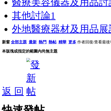
醫療美容儀器及用品討
其他討論
1
外地醫療器材及用品展
新窗
全部主題
最新
熱門
熱帖
精華
更多
作者
回復/查看
最後
本版塊或指定的範圍內尚無主題
返 回
快速發帖