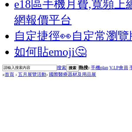
e18區手機月費,寬頻上
網報價平台
自定捷徑👀
自定常瀏覽
如何貼emoji🤔
搜索
熱搜:
手機plan
V.I.P會員
搜索
»
首頁
›
五月展覽活動
›
國際醫療器材及用品展