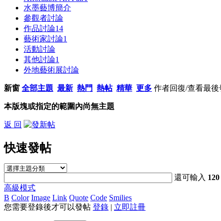
水墨藝博簡介
參觀者討論
作品討論
14
藝術家討論
1
活動討論
其他討論
1
外地藝術展討論
新窗
全部主題
最新
熱門
熱帖
精華
更多
作者
回復/查看
最後
本版塊或指定的範圍內尚無主題
返 回
快速發帖
還可輸入
120
高級模式
B
Color
Image
Link
Quote
Code
Smilies
您需要登錄後才可以發帖
登錄
|
立即註冊