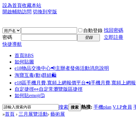
設為首頁
收藏本站
開啟輔助訪問
切換到窄版
找回密碼
自動登錄
密碼
立即註冊
登錄
快捷導航
首頁
BBS
如何貼圖
e18物品交換中心📢
主辦者發佈活動消息說明
淘寶互毒(動)群組🛍️
e18區手機月費,寬頻上網報價平台📲
手機月費,寬頻上網
自定捷徑👀
自定常瀏覽版區捷徑
如何貼emoji🤔
搜索
熱搜:
手機plan
V.I.P會員
搜索
»
首頁
›
三月展覽活動
›
藝術展