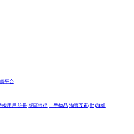
報價平台
手機用戶 註冊
版區捷徑
二手物品
淘寶互毒(動)群組